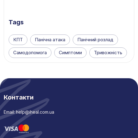
Tags
КПТ
Панічна атака
Панічний розлад
Самодопомога
Симптоми
Тривожність
Контакти
Email: help@iheal.com.ua