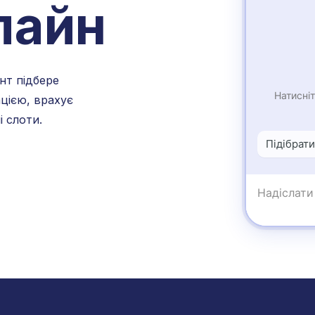
лайн
нт підбере
ацією, врахує
і слоти.