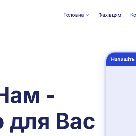
Головна
Фахівцям
Ко
Нам -
 для Вас