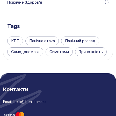
Психічне Здоров’я
(1)
Tags
КПТ
Панічна атака
Панічний розлад
Самодопомога
Симптоми
Тривожність
Контакти
Email: help@iheal.com.ua