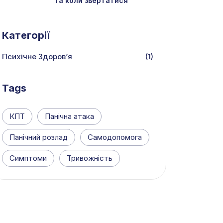
та коли звертатися
Категорії
Психічне Здоров’я
(1)
Tags
КПТ
Панічна атака
Панічний розлад
Самодопомога
Симптоми
Тривожність