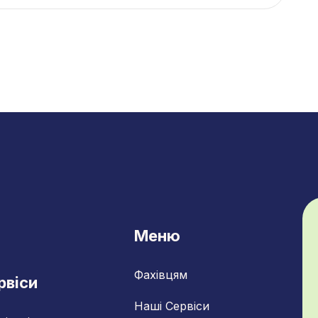
Меню
Фахівцям
рвіси
Наші Сервіси