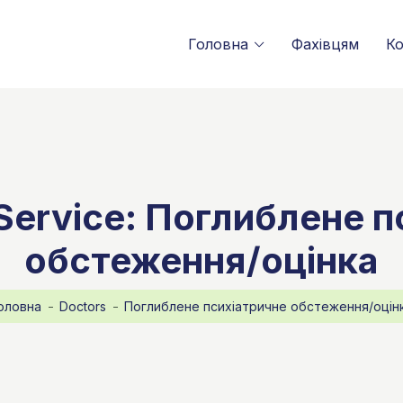
Головна
Фахівцям
Ко
 Service:
Поглиблене п
обстеження/оцінка
оловна
Doctors
Поглиблене психіатричне обстеження/оцін