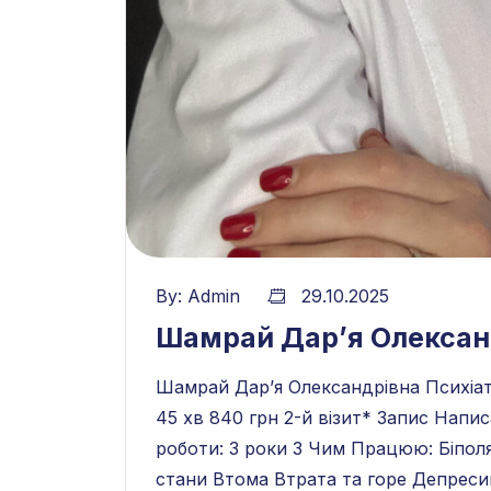
By:
Admin
29.10.2025
Шамрай Дар’‎я Олексан
Шамрай Дар’‎я Олександрівна Психіатр
45 хв 840 грн 2-й візит* Запис Напис
роботи: 3 роки З Чим Працюю: Біполя
стани Втома Втрата та горе Депреси