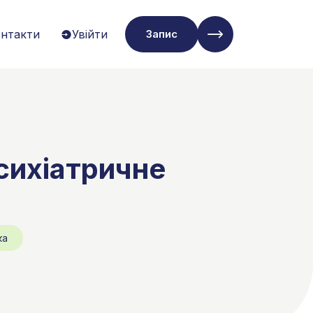
нтакти
Увійти
Запис
сихіатричне
ка