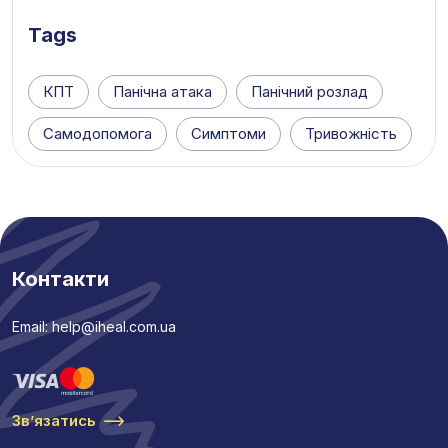
Tags
КПТ
Панічна атака
Панічний розлад
Самодопомога
Симптоми
Тривожність
Контакти
Email: help@iheal.com.ua
Звʼязатись