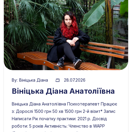
By:
Вініцька Діана
28.07.2026
Вініцька Діана Анатоліївна
Вініцька Діана Анатоліївна Психотерапевт Працює
з: Дорослі 1500 грн 50 хв 1500 грн 2-й візит* Запис
Написати Рік початку практики: 2021 р. Досвід
роботи: 5 років Активність: Членство в WAPP