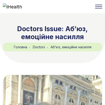
Doctors Issue:
Абʼюз,
емоційне насилля
Головна
Doctors
Абʼюз, емоційне насилля