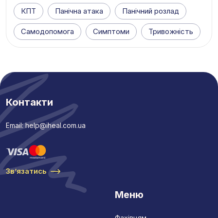
КПТ
Панічна атака
Панічний розлад
Самодопомога
Симптоми
Тривожність
Контакти
Email: help@iheal.com.ua
Звʼязатись
Меню
Фахівцям